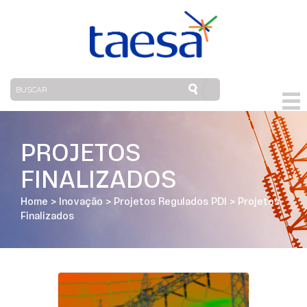
PROJETOS
FINALIZADOS
Home
>
Inovação
>
Projetos Regulados PDI
>
Projetos
Finalizados