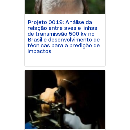
Projeto 0019: Análise da
relação entre aves e linhas
de transmissão 500 kv no
Brasil e desenvolvimento de
técnicas para a predição de
impactos