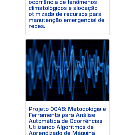
ocorrência de fenômenos
climatológicos e alocação
otimizada de recursos para
manutenção emergencial de
redes.
Projeto 0048: Metodologia e
Ferramenta para Análise
Automática de Ocorrências
Utilizando Algoritmos de
Aprendizado de Máquina