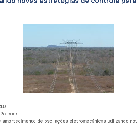
zando novas estratégias de controle par
016
 Parecer
amortecimento de oscilações eletromecânicas utilizando nov