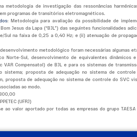
a metodologia de investigação das ressonâncias harmônicas
m programas de transitórios eletromagnéticos.
ados
: Metodologia para avaliação da possibilidade de imple
 Bom Jesus da Lapa (“BJL”) das seguintes funcionalidades adic
e/Sul na faixa de 0,25 a 0,40 Hz; e (ii) atenuação de propaga
o desenvolvimento metodológico foram necessárias algumas eta
co Norte-Sul, desenvolvimento de equivalentes dinâmicos 
 VAR Compensatol) de BJL e para os sistemas de transmiss
 no sistema; proposta de adequação no sistema de control
fim, proposta de adequação no sistema de controle do SVC vi
ssociadas ao modo.
800,00
PPETEC (UFRJ)
-se ao valor aportado por todas as empresas do grupo TAESA 