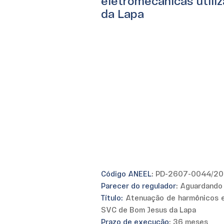
eletromecânicas utili
da Lapa
Código ANEEL
: PD-2607-0044/2
Parecer do regulador
: Aguardando
Título:
Atenuação de harmônicos e 
SVC de Bom Jesus da Lapa
Prazo de execução
: 36 meses