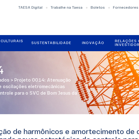
TAESA Digital
Trabalhe na Taesa
Boletos
Fornecedores
OCULTURAIS
RELAÇÕES
SUSTENTABILIDADE
INOVAÇÃO
INVESTIDO
4
zados
>
Projeto 0014: Atenuação
e oscilações eletromecânicas
ontrole para o SVC de Bom Jesus da
ção de harmônicos e amortecimento de 