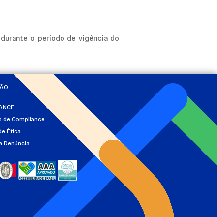
durante o período de vigência do
ÇÃO
ANCE
as de Compliance
de Ética
a Denúncia