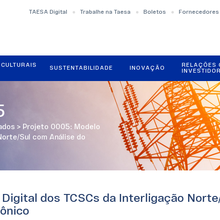
TAESA Digital
Trabalhe na Taesa
Boletos
Fornecedores
OCULTURAIS
RELAÇÕES
SUSTENTABILIDADE
INOVAÇÃO
INVESTIDO
5
zados
>
Projeto 0005: Modelo
 Norte/Sul com Análise do
Digital dos TCSCs da Interligação Norte
ônico