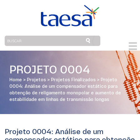
PROJETO 0004
Home
>
Projetos
>
Projetos Finalizados
>
Projeto
0004: Análise de um compensador estático para
obtenção de religamento monopolar e aumento de
estabilidade em linhas de transmissão longas
Projeto 0004: Análise de um