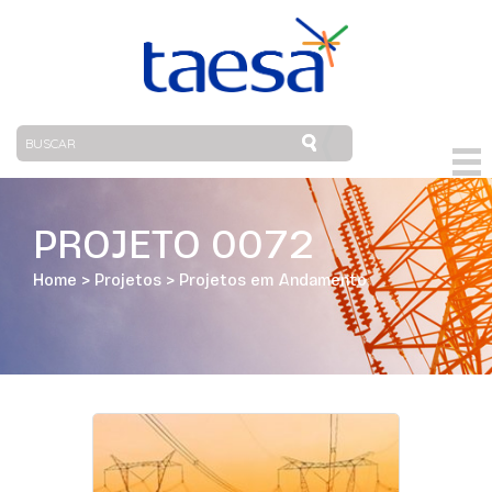
PROJETO 0072
Home
>
Projetos
>
Projetos em Andamento