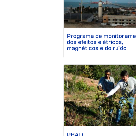
Programa de monitorame
dos efeitos elétricos,
magnéticos e do ruído
PRAD