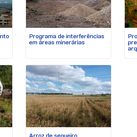
nto
Programa de interferências
Pr
em áreas minerárias
pre
arq
Arroz de sequeiro