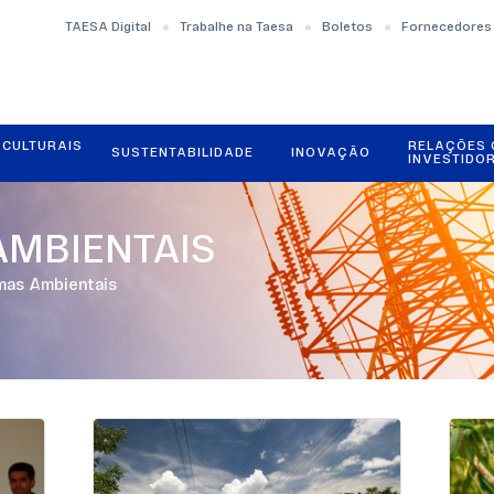
TAESA Digital
Trabalhe na Taesa
Boletos
Fornecedores
OCULTURAIS
RELAÇÕES
SUSTENTABILIDADE
INOVAÇÃO
INVESTIDO
MBIENTAIS
mas Ambientais