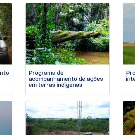
nto
Programa de
Pr
acompanhamento de ações
int
em terras indígenas