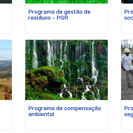
Programa de gestão de
Pr
resíduos – PGR
soc
Programa de compensação
Pr
ambiental
seg