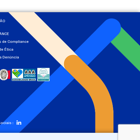
ÇÃO
ANCE
as de Compliance
de Ética
a Denúncia
ociais :