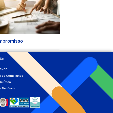
mpromisso
ÇÃO
ANCE
as de Compliance
de Ética
a Denúncia