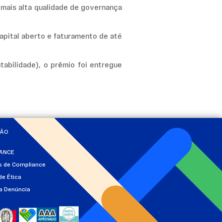
mais alta qualidade de governança
apital aberto e faturamento de até
abilidade), o prêmio foi entregue
ÇÃO
ANCE
as de Compliance
de Ética
a Denúncia