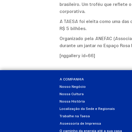
brasileiro. Um troféu que reflet
corporativa.
A TAESA foi eleita como uma das d
R$ 5 bilhões.
Organizado pela ANEFAC (Associaç
durante um jantar no Espaço Rosa 
[nggallery id=66]
A COMPANHIA
Nosso Negócio
Nossa Cultura
Nossa História
Localização da Sede e Regionais
Trabalhe na Taesa
Assessoria de Imprensa
O caminho da energia até a sua casa