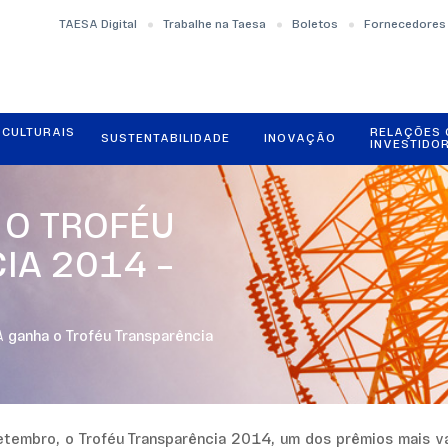
TAESA Digital
Trabalhe na Taesa
Boletos
Fornecedores
OCULTURAIS
RELAÇÕES
SUSTENTABILIDADE
INOVAÇÃO
INVESTIDO
 O TROFÉU
IA 2014 –
 ganha o Troféu Transparência
tembro, o Troféu Transparência 2014, um dos prêmios mais v