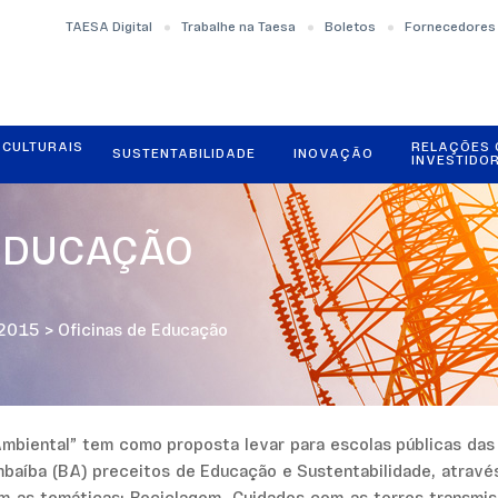
TAESA Digital
Trabalhe na Taesa
Boletos
Fornecedores
OCULTURAIS
RELAÇÕES
SUSTENTABILIDADE
INOVAÇÃO
INVESTIDO
 EDUCAÇÃO
 2015
>
Oficinas de Educação
Ambiental” tem como proposta levar para escolas públicas das
mbaíba (BA) preceitos de Educação e Sustentabilidade, através