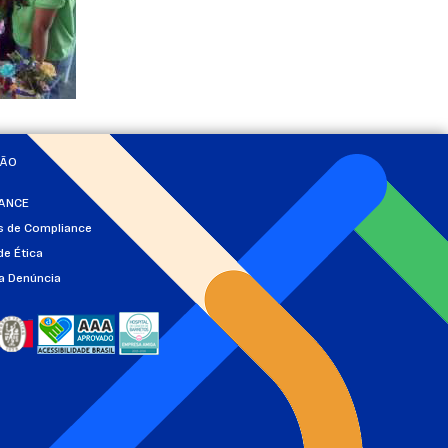
ÇÃO
ANCE
as de Compliance
de Ética
a Denúncia