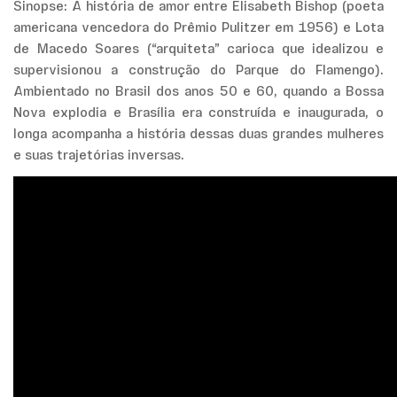
Sinopse: A história de amor entre Elisabeth Bishop (poeta
americana vencedora do Prêmio Pulitzer em 1956) e Lota
de Macedo Soares (“arquiteta” carioca que idealizou e
supervisionou a construção do Parque do Flamengo).
Ambientado no Brasil dos anos 50 e 60, quando a Bossa
Nova explodia e Brasília era construída e inaugurada, o
longa acompanha a história dessas duas grandes mulheres
e suas trajetórias inversas.