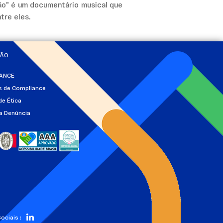
ão” é um documentário musical que
tre eles.
ÇÃO
ANCE
as de Compliance
de Ética
a Denúncia
ociais :