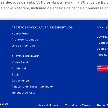
ês décadas de vida. “A Noite Nunca Tem Fim – 30 anos de Bar
te show histórico, incluindo os ensaios da banda e conversas en
INOVA
PROJETOS SOCIOCULTURAIS E ESPORTIVOS
Nosso Foco
COMPLI
Projetos Apoiados
Polític
Leis de Incentivo
Código 
Faça su
SUSTENTABILIDADE
Visão Geral
Ambiental
Social
Governança
Relatório de Sustentabilidade
Indicadores ASG
idores
Acessibilidade
Trabalhe na Taesa
Redes S