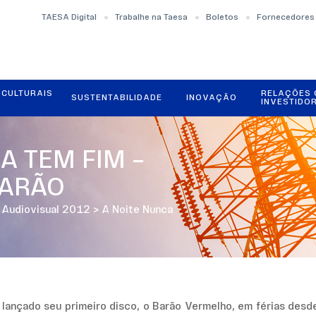
TAESA Digital
Trabalhe na Taesa
Boletos
Fornecedores
OCULTURAIS
RELAÇÕES
SUSTENTABILIDADE
INOVAÇÃO
INVESTIDO
A TEM FIM –
BARÃO
o Audiovisual 2012
>
A Noite Nunca
 lançado seu primeiro disco, o Barão Vermelho, em férias desd