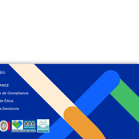
ÇÃO
ANCE
as de Compliance
de Ética
a Denúncia