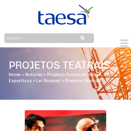
PROJETOS TEATRAIS
Home
>
Noticias
>
Projetos Socioculturais e
Esportivos
>
Lei Rouanet
>
Projetos Teatrais